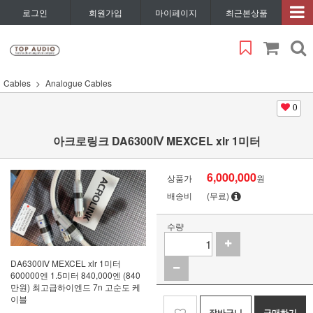
로그인
회원가입
마이페이지
최근본상품
Cables
Analogue Cables
0
아크로링크 DA6300Ⅳ MEXCEL xlr 1미터
6,000,000
상품가
원
배송비
(무료)
수량
DA6300Ⅳ MEXCEL xlr 1미터
600000엔 1.5미터 840,000엔 (840
만원) 최고급하이엔드 7n 고순도 케
이블
장바구니
구매하기