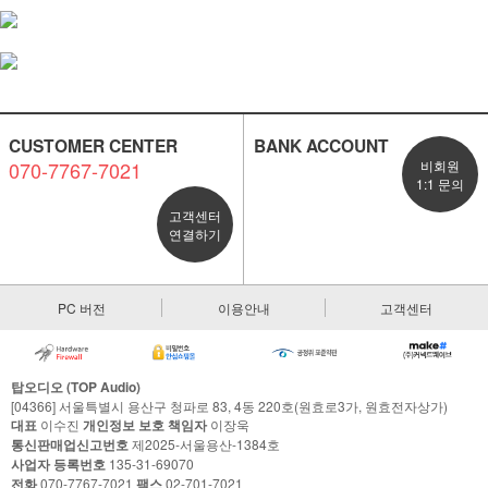
CUSTOMER CENTER
BANK ACCOUNT
070-7767-7021
비회원
1:1 문의
고객센터
연결하기
PC 버전
이용안내
고객센터
탑오디오 (TOP Audio)
[04366] 서울특별시 용산구 청파로 83, 4동 220호(원효로3가, 원효전자상가)
대표
이수진
개인정보 보호 책임자
이장욱
통신판매업신고번호
제2025-서울용산-1384호
사업자 등록번호
135-31-69070
전화
070-7767-7021
팩스
02-701-7021