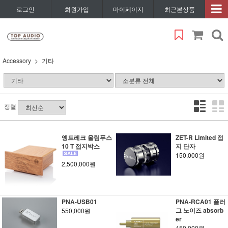
로그인
회원가입
마이페이지
최근본상품
Accessory
기타
정렬
엥트레크 올림푸스
ZET-R Limited 접
10 T 접지박스
지 단자
150,000원
2,500,000원
PNA-USB01
PNA-RCA01 플러
그 노이즈 absorb
550,000원
er
450,000원