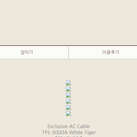
설치기
이용후기
Exclusive AC Cable
TPL-3000A White Tiger