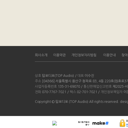
회사소개
이용약관
개인정보처리방침
이용안내
찾아
상호
탑오디오(TOP Audio) /
대표
이수진
주소
[04366] 서울특별시 용산구 청파로 83, 4동 220호(원효로
사업자등록번호
135-31-69070 /
통신판매업신고번호
제2025-
전화
070-7767-7021 /
팩스
02-701-7021 /
개인정보책임자
이
Copyright © 탑오디오 (TOP Audio) All rights reserved. d