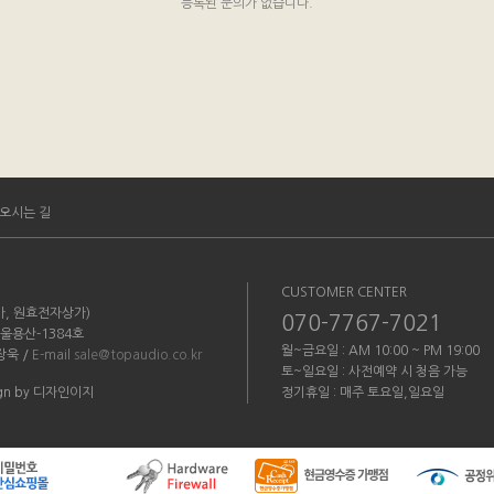
등록된 문의가 없습니다.
오시는 길
CUSTOMER CENTER
3가, 원효전자상가)
070-7767-7021
서울용산-1384호
월~금요일 : AM 10:00 ~ PM 19:00
장욱 /
E-mail
sale@topaudio.co.kr
토~일요일 : 사전예약 시 청음 가능
esign by 디자인이지
정기휴일 : 매주 토요일,일요일