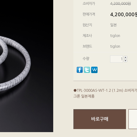
소비자가
4,200,000원
4,200,000
판매가격
원산지
일본
제조사
tiglon
브랜드
tiglon
수량
●TPL-3000AS-WT-1.2 (1.2m) 소비자
그론 일본제품
바로구매