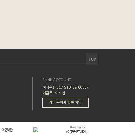
BANK ACCOUNT
하나은행 367-910139-00607
예금주 : 이수진
카드 무이자 할부 혜택!