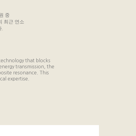
원 중
 최근 연소
다
.
technology that blocks
energy transmission, the
posite resonance. This
cal expertise.