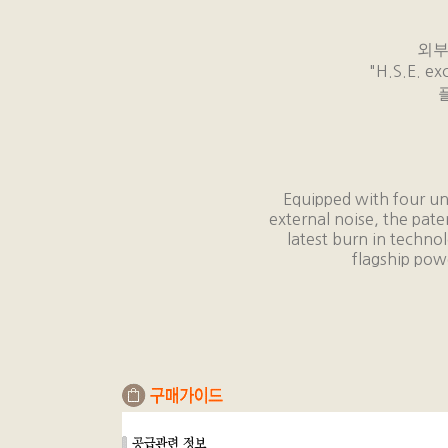
외부
"H.S.E. ex
Equipped with four un
external noise, the pat
latest burn in techno
flagship powe