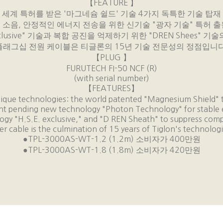
【
FEATURE
】
세계 특허를 받은
'
마그네슘 쉴드
'
기술
4
가지 독특한 기술 탑재
 소음
,
안정적인 에너지 전송을 위한 신기술
"
광자 기술
"
특허 출
clusive"
기술과 복합 공진을 억제하기 위한
"DREN Shees"
기술의
플래그십 전원 케이블은 티글론의
15
년 기술 전문성의 정점입니
【
PLUG
】
FURUTECH FI-50 NCF (R)
(with serial number)
【
FEATURES
】
ique technologies: the world patented "Magnesium Shield" 
ent pending new technology "Photon Technology" for stable 
logy "H.S.E. exclusive," and "D REN Sheath" to suppress com
r cable is the culmination of 15 years of Tiglon's technologi
●
TPL-3000AS-WT-1.2 (1.2m)
소비자가
400
만원
●
TPL-3000AS-WT-1.8 (1.8m)
소비자가
420
만원