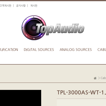
|
|
1고객게시판
공지사항
게시판
IFICATION
DIGITAL SOURCES
ANALOG SOURCES
CAB
>
Cab
TPL-3000AS-WT-