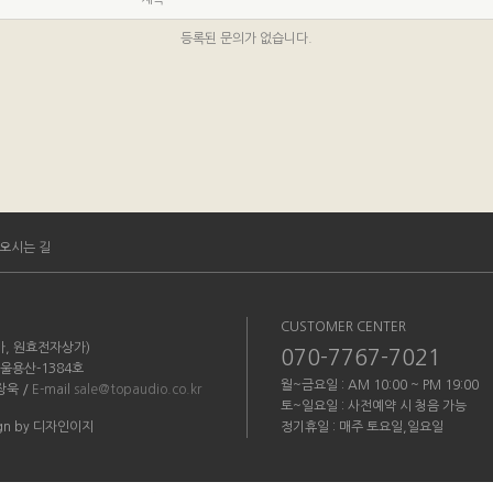
등록된 문의가 없습니다.
오시는 길
CUSTOMER CENTER
3가, 원효전자상가)
070-7767-7021
서울용산-1384호
월~금요일 : AM 10:00 ~ PM 19:00
장욱 /
E-mail
sale@topaudio.co.kr
토~일요일 : 사전예약 시 청음 가능
esign by 디자인이지
정기휴일 : 매주 토요일,일요일