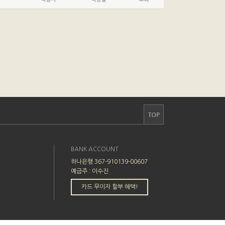
BANK ACCOUNT
하나은행 367-910139-00607
예금주 : 이수진
카드 무이자 할부 혜택!