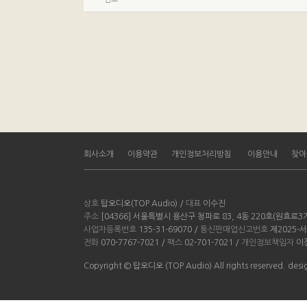
회사소개
이용약관
개인정보처리방침
이용안내
찾아
상호
탑오디오(TOP Audio) /
대표
이수진
주소
[04366] 서울특별시 용산구 청파로 83, 4동 220호(원효로
사업자등록번호
135-31-69070 /
통신판매업신고번호
제2025-
전화
070-7767-7021 /
팩스
02-701-7021 /
개인정보책임자
이
Copyright © 탑오디오 (TOP Audio) All rights reserved. d