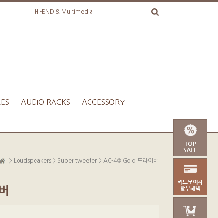
LES
AUDIO RACKS
ACCESSORY
>
Loudspeakers
>
Super tweeter
> AC-4Ф Gold 드라이버
이버