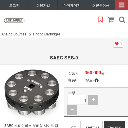
로그인
회원가입
마이페이지
최근본상품
Analog Sources
Phono Cartridges
0
SAEC SRS-9
450,000
상품가
원
배송비
(무료)
수량
SAEC 스테인리스 분리형 웨이트 탑
장바구니
구매하기