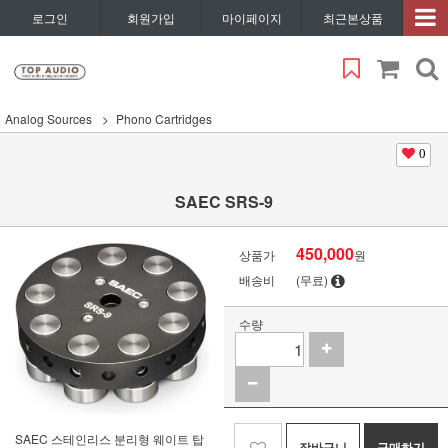
로그인
회원가입
마이페이지
최근본상품
Analog Sources
Phono Cartridges
0
SAEC SRS-9
450,000
상품가
원
배송비
(무료)
수량
SAEC 스테인리스 분리형 웨이트 탑
장바구니
구매하기