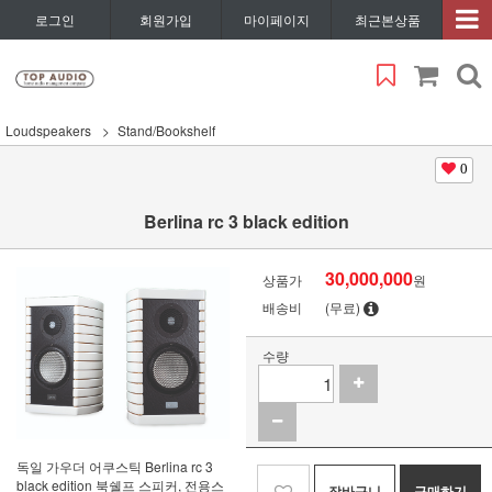
로그인
회원가입
마이페이지
최근본상품
Loudspeakers
Stand/Bookshelf
0
Berlina rc 3 black edition
30,000,000
상품가
원
배송비
(무료)
수량
독일 가우더 어쿠스틱 Berlina rc 3
black edition 북쉘프 스피커, 전용스
장바구니
구매하기