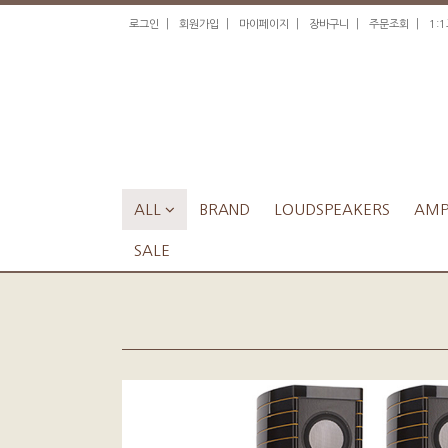
|
|
|
|
|
로그인
회원가입
마이페이지
장바구니
주문조회
1:
ALL

BRAND
LOUDSPEAKERS
AMPL
SALE