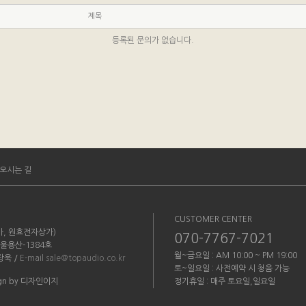
제목
등록된 문의가 없습니다.
오시는 길
CUSTOMER CENTER
3가, 원효전자상가)
070-7767-7021
서울용산-1384호
월~금요일 : AM 10:00 ~ PM 19:00
장욱 /
E-mail
sale@topaudio.co.kr
토~일요일 : 사전예약 시 청음 가능
esign by 디자인이지
정기휴일 : 매주 토요일,일요일