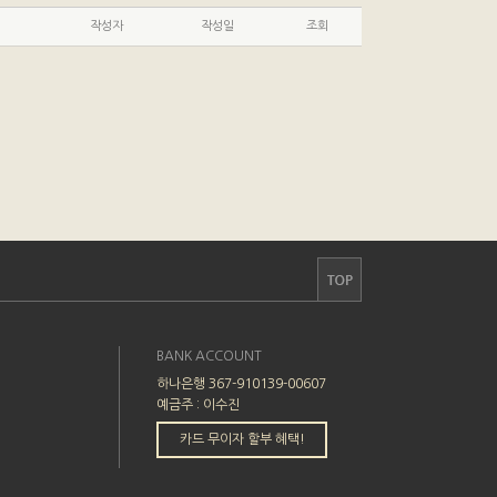
작성자
작성일
조회
BANK ACCOUNT
하나은행 367-910139-00607
예금주 : 이수진
카드 무이자 할부 혜택!