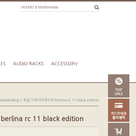
LES
AUDIO RACKS
ACCESSORY
oorstanding
> 독일 가우더어쿠스틱 berlina rc 11 black edition
na rc 11 black edition