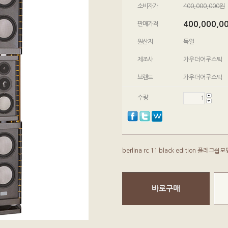
소비자가
400,000,000원
400,000,0
판매가격
원산지
독일
제조사
가우더어쿠스틱
브랜드
가우더어쿠스틱
수량
berlina rc 11 black edition
바로구매