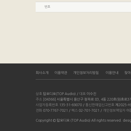
번호
회사소개
이용약관
개인정보처리방침
이용안내
찾아
상호
탑오디오(TOP Audio) /
대표
이수진
주소
[04366] 서울특별시 용산구 청파로 83, 4동 220호(원효로
사업자등록번호
135-31-69070 /
통신판매업신고번호
제2025-
전화
070-7767-7021 /
팩스
02-701-7021 /
개인정보책임자
이
Copyright © 탑오디오 (TOP Audio) All rights reserved. d