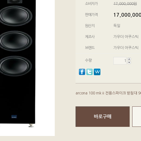
소비자가
17,000,000원
17,000,00
판매가격
원산지
독일
제조사
가우더 어쿠스틱
브랜드
가우더 어쿠스틱
수량
arcona 100 mk ii 전용스파이크 받침대
바로구매