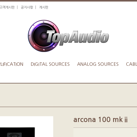
|
|
1고객게시판
공지사항
게시판
IFICATION
DIGITAL SOURCES
ANALOG SOURCES
CAB
arcona 100 mk ii