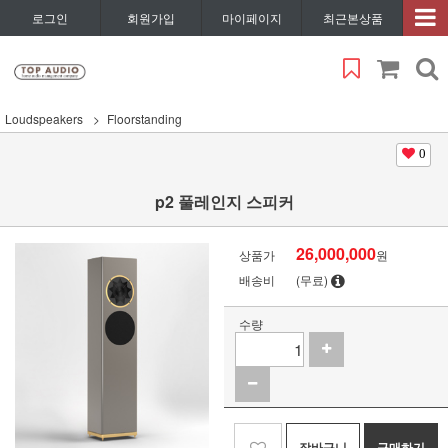
로그인
회원가입
마이페이지
최근본상품
Loudspeakers
Floorstanding
0
p2 풀레인지 스피커
26,000,000
상품가
원
배송비
(무료)
수량
장바구니
구매하기