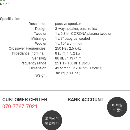
No.5.2
Specification
Description
passive speaker
Design
3-way speaker, bass reflex
Tweeter
1 x 0,3 in. CORONA plasma tweeter
Midrange
1 x 7" papyrus, coated
Woofer
1 x 10" aluminium
Crossover Frequencies
250 Hz / 2.5 kHz
Impedance (nominal)
8 Ω (min. 5.2 Ω)
Sensivity
86 dB / 1 W / 1 m
Frequency range
25 Hz - 150 kHz ±3dB
Dimension
49.5“ x 11.8“ x 18.9“ (H xWxD)
82 kg (180 lbs.)
Weight
CUSTOMER CENTER
BANK ACCOUNT
070-7767-7021
비회원
1:1 문의
고객센터
연결하기