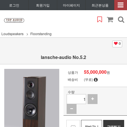
로그인
회원가입
마이페이지
최근본상품
Loudspeakers
Floorstanding
0
lansche-audio No.5.2
55,000,000
상품가
원
배송비
(무료)
수량
장바구니
구매하기