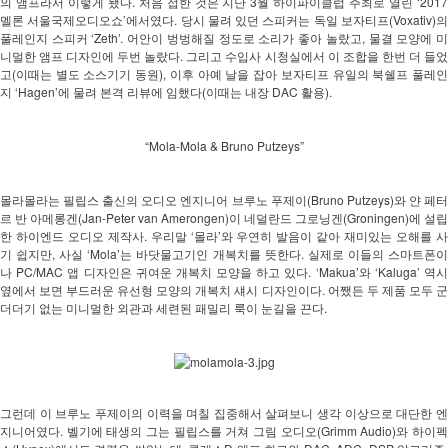
의 앰프라서 이렇게 됐다. 처음 접한 것은 지난 3월 하이파이클럽 주최로 열린 ‘2017 
멜론 서울국제오디오쇼’에서였다. 당시 물려 있던 스피커는 독일 보자티프(Voxativ)의 
풀레인지 스피커 ‘Zeth’. 어안이 벙벙해질 정도로 소리가 좋아 놀랐고, 물결 모양에 미
니멀한 앰프 디자인에 두번 놀랐다. 그리고 수입사 시청실에서 이 조합을 한번 더 들었
고(이때는 별도 소스기기 동원), 이후 아예 날을 잡아 보자티프 유일의 북쉘프 풀레인
지 ‘Hagen’에 물려 본격 리뷰에 임했다(이때는 내장 DAC 활용).   
“Mola-Mola & Bruno Putzeys”
몰라몰라는 필립스 출신의 오디오 엔지니어 브루노 푸제이(Bruno Putzeys)와 얀 페터
르 반 아메롱겐(Jan-Peter van Amerongen)이 네덜란드 그로닝겐(Groningen)에 설립
한 하이엔드 오디오 제작사. 우리말 ‘몰라’와 우연히 발음이 같아 재미있는 오해를 사
기 쉽지만, 사실 ‘Mola’는 바닷물고기인 개복치를 뜻한다. 실제로 이들의 스마트폰이
나 PC/MAC 앱 디자인은 귀여운 개복치 모양을 하고 있다. ‘Makua’와 ‘Kaluga’ 역시 
옆에서 보면 부드러운 유선형 모양의 개복치 섀시 디자인이다. 어쨌든 두 제품 모두 군
더더기 없는 미니멀한 외관과 세련된 패밀리 룩이 눈길을 끈다. 
그런데 이 브루노 푸제이의 이력을 며칠 집중해서 살펴보니 생각 이상으로 대단한 엔
지니어였다. 벨기에 태생의 그는 필립스를 거쳐 그림 오디오(Grimm Audio)와 하이펙