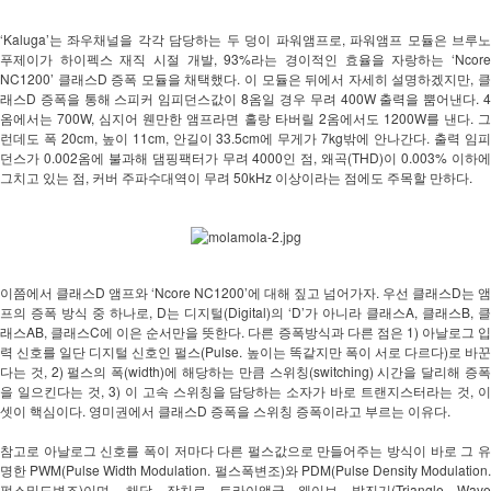
‘Kaluga’는 좌우채널을 각각 담당하는 두 덩이 파워앰프로, 파워앰프 모듈은 브루노 
푸제이가 하이펙스 재직 시절 개발, 93%라는 경이적인 효율을 자랑하는 ‘Ncore 
NC1200’ 클래스D 증폭 모듈을 채택했다. 이 모듈은 뒤에서 자세히 설명하겠지만, 클
래스D 증폭을 통해 스피커 임피던스값이 8옴일 경우 무려 400W 출력을 뿜어낸다. 4
옴에서는 700W, 심지어 웬만한 앰프라면 홀랑 타버릴 2옴에서도 1200W를 낸다. 그
런데도 폭 20cm, 높이 11cm, 안길이 33.5cm에 무게가 7kg밖에 안나간다. 출력 임피
던스가 0.002옴에 불과해 댐핑팩터가 무려 4000인 점, 왜곡(THD)이 0.003% 이하에 
그치고 있는 점, 커버 주파수대역이 무려 50kHz 이상이라는 점에도 주목할 만하다.
이쯤에서 클래스D 앰프와 ‘Ncore NC1200’에 대해 짚고 넘어가자. 우선 클래스D는 앰
프의 증폭 방식 중 하나로, D는 디지털(Digital)의 ‘D’가 아니라 클래스A, 클래스B, 클
래스AB, 클래스C에 이은 순서만을 뜻한다. 다른 증폭방식과 다른 점은 1) 아날로그 입
력 신호를 일단 디지털 신호인 펄스(Pulse. 높이는 똑같지만 폭이 서로 다르다)로 바꾼
다는 것, 2) 펄스의 폭(width)에 해당하는 만큼 스위칭(switching) 시간을 달리해 증폭
을 일으킨다는 것, 3) 이 고속 스위칭을 담당하는 소자가 바로 트랜지스터라는 것, 이 
셋이 핵심이다. 영미권에서 클래스D 증폭을 스위칭 증폭이라고 부르는 이유다. 
참고로 아날로그 신호를 폭이 저마다 다른 펄스값으로 만들어주는 방식이 바로 그 유
명한 PWM(Pulse Width Modulation. 펄스폭변조)와 PDM(Pulse Density Modulation. 
펄스밀도변조)이며, 해당 장치로 트라이앵글 웨이브 발진기(Triangle Wave 