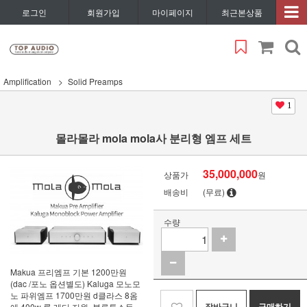
로그인
회원가입
마이페이지
최근본상품
Amplification
Solid Preamps
1
몰라몰라 mola mola사 분리형 엠프 세트
35,000,000
상품가
원
배송비
(무료)
수량
Makua 프리엠프 기본 1200만원
(dac /포노 옵션별도) Kaluga 모노모
노 파위엠프 1700만원 d클라스 8옴
장바구니
구매하기
에 400w 룬 레디 지원, 블루투스등