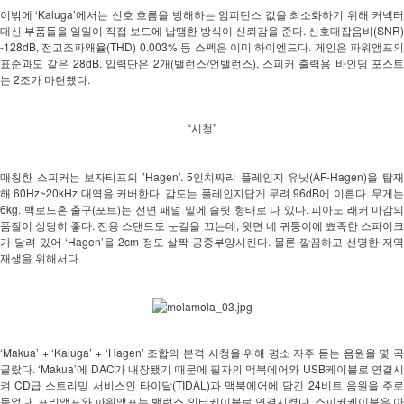
이밖에 ‘Kaluga’에서는 신호 흐름을 방해하는 임피던스 값을 최소화하기 위해 커넥터 
대신 부품들을 일일이 직접 보드에 납땜한 방식이 신뢰감을 준다. 신호대잡음비(SNR) 
-128dB, 전고조파왜율(THD) 0.003% 등 스펙은 이미 하이엔드다. 게인은 파워앰프의 
표준과도 같은 28dB. 입력단은 2개(밸런스/언밸런스), 스피커 출력용 바인딩 포스트
는 2조가 마련됐다.
“시청”
매칭한 스피커는 보자티프의 ’Hagen’. 5인치짜리 풀레인지 유닛(AF-Hagen)을 탑재
해 60Hz~20kHz 대역을 커버한다. 감도는 풀레인지답게 무려 96dB에 이른다. 무게는 
6kg. 백로드혼 출구(포트)는 전면 패널 밑에 슬릿 형태로 나 있다. 피아노 래커 마감의 
품질이 상당히 좋다. 전용 스탠드도 눈길을 끄는데, 윗면 네 귀퉁이에 뾰족한 스파이크
가 달려 있어 ‘Hagen’을 2cm 정도 살짝 공중부양시킨다. 물론 깔끔하고 선명한 저역
재생을 위해서다. 
‘Makua’ + ‘Kaluga’ + ‘Hagen’ 조합의 본격 시청을 위해 평소 자주 듣는 음원을 몇 곡 
골랐다. ‘Makua’에 DAC가 내장됐기 때문에 필자의 맥북에어와 USB케이블로 연결시
켜 CD급 스트리밍 서비스인 타이달(TIDAL)과 맥북에어에 담긴 24비트 음원을 주로 
들었다. 프리앰프와 파워앰프는 밸런스 인터케이블로 연결시켰다. 스피커케이블은 아