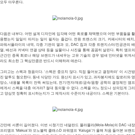
모두 아우른다. 
다음은 내부다. 어떤 설계 디자인에 입각해 어떤 회로를 채택했으며 어떤 부품들을 활
용했는지 일일이 따지는 일이 필자는 즐겁다. 전원 트랜스의 크기, 커패시터의 배치, 
파워서플라이의 내역, 각종 기판의 열과 오, DAC 칩과 각종 트랜지스터/진공관의 배
열, 배선과 커넥터 연결 상태 등을 실물이나 사진을 통해 꼼꼼히 살핀다. 특히 앰프의 
근간인 증폭 회로나 해당 브랜드가 내세우는 고유 기술의 경우 밤새 인터넷을 뒤져서
라도 최소한 그 핵심만큼은 반드시 이해하려 애쓴다. 
그리고는 스펙과 청음이다. ‘스펙은 중요치 않다. 직접 들어보고 결정하라’ 이 시건방
진 말투도 혐오한다. 동네 식당만 가도 원산지 표시가 있고, 과자봉지에도 칼로리와 영
양소, 내용불 목록이 잔뜩 써있는데, 전기/전자/재료/금속/음향 공학의 결정체인 앰프
에게서 스펙을 대충 여겨라? 절대 동의할 수 없다. 스펙을 어느 정도나 성의있게 그리
고 양심껏 정확히 표시하는지가 그 제작사의 수준이자 내공이다. 스펙은 기본이다. 
간만에 서론이 길어졌다. 이번 시청기인 네덜란드 몰라몰라(Mola-Mola)의 DAC 내장 
프리앰프 ‘Makua’와 모노블럭 클래스D 파워앰프 ‘Kaluga’가 올해 처음 들어본 브랜드