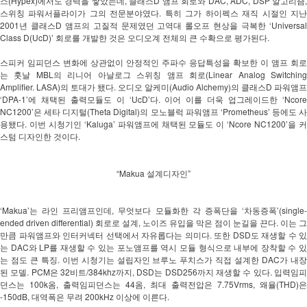
스(Hypex)에서도 경력을 쌓았는데, 클래스D 앰프 회로와 DAC, ADC, DSP 알고리즘, 
스위칭 파워서플라이가 그의 전문분야였다. 특히 그가 하이펙스 재직 시절인 지난 
2001년 클래스D 앰프의 고질적 문제였던 고역대 롤오프 현상을 극복한 ‘Universal 
Class D(UcD)’ 회로를 개발한 것은 오디오계 전체의 큰 수확으로 평가된다. 
스피커 임피던스 변화에 상관없이 안정적인 주파수 응답특성을 확보한 이 앰프 회로
는 훗날 MBL의 리니어 아날로그 스위칭 앰프 회로(Linear Analog Switching 
Amplifier. LASA)의 토대가 됐다. 오디오 알케미(Audio Alchemy)의 클래스D 파워앰프 
‘DPA-1’에 채택된 출력모듈도 이 ‘UcD’다. 이어 이를 더욱 업그레이드한 ‘Ncore 
NC1200’은 세타 디지털(Theta Digital)의 모노블럭 파워앰프 ‘Prometheus’ 등에도 사
용됐다. 이번 시청기인 ‘Kaluga’ 파워앰프에 채택된 모듈도 이 ‘Ncore NC1200’을 커
스텀 디자인한 것이다. 
“Makua 설계디자인”
‘Makua’는 라인 프리앰프인데, 무엇보다 모듈화한 각 증폭단을 ‘차동증폭’(single-
ended driven differential) 회로로 설계, 노이즈 유입을 막은 점이 눈길을 끈다. 이는 그
만큼 파워앰프와 인터커넥터 선택에서 자유롭다는 의미다. 또한 DSD도 재생할 수 있
는 DAC와 LP를 재생할 수 있는 포노앰프를 역시 모듈 형식으로 내부에 장착할 수 있
는 점도 큰 특징. 이번 시청기는 설립자인 브루노 푸치스가 직접 설계한 DAC가 내장
된 모델. PCM은 32비트/384khz까지, DSD는 DSD256까지 재생할 수 있다. 입력임피
던스는 100k옴, 출력임피던스는 44옴, 최대 출력전압은 7.75Vrms, 왜율(THD)은 
-150dB, 대역폭은 무려 200kHz 이상에 이른다. 