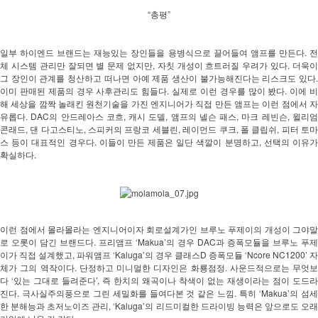
“총평”
일부 하이엔드 브랜드는 재능있는 장인들을 용병식으로 끌어들여 앰프를 만든다. 전
체 시스템 관리만 잘되면 별 문제 없지만, 자칫 개성이 흐트러질 우려가 있다. 더욱이 
그 장인이 관계를 청산하고 떠나면 아예 제품 생산이 불가능해진다는 리스크도 있다. 
이미 판매된 제품의 경우 사후관리도 힘들다. 실제로 이런 경우를 많이 봤다. 이에 비
해 세상을 깜짝 놀래킨 원천기술을 가진 엔지니어가 직접 만든 앰프는 이런 점에서 자
유롭다. DAC의 안드레아스 코흐, 캐시 도델, 앰프의 넬슨 패스, 마크 레빈슨, 윌리엄 
콘래드, 댄 다고스티노, 스피커의 프랑코 세블린, 레이먼드 쿠크, 폴 클립쉬, 피터 토마
스 등이 대표적인 경우다. 이들이 만든 제품은 일단 색깔이 분명하고, 선택의 이유가 
확실하다. 
이런 점에서 몰라몰라는 엔지니어이자 회로설계가인 브루노 푸제이의 개성이 그야말
로 오롯이 담긴 브랜드다. 프리앰프 ‘Makua’의 경우 DAC과 증폭모듈을 브루노 푸제
이가 직접 설계했고, 파워앰프 ‘Kaluga’의 경우 클래스D 증폭모듈 ‘Ncore NC1200’ 자
체가 그의 역작이다. 단정하고 미니멀한 디자인은 화룡점정. 사운드적으로는 무엇보
다 ‘있는 그대로 들려준다’, 즉 한치의 왜곡이나 착색이 없는 재생이라는 점이 도드라
진다. 극사실주의풍으로 그린 세밀화를 들여다본 것 같은 느낌. 특히 ‘Makua’의 섬세
한 분해능과 초저노이즈 관리, ‘Kaluga’의 리드미컬한 드라이빙 능력은 앞으로도 오래 