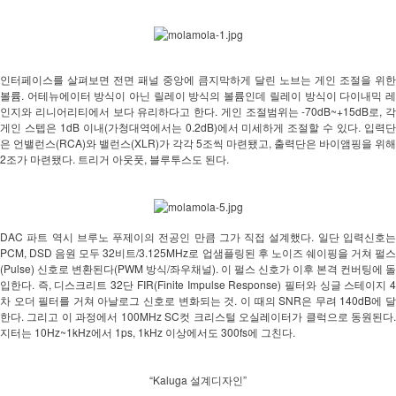
인터페이스를 살펴보면 전면 패널 중앙에 큼지막하게 달린 노브는 게인 조절을 위한 
볼륨. 어테뉴에이터 방식이 아닌 릴레이 방식의 볼륨인데 릴레이 방식이 다이내믹 레
인지와 리니어리티에서 보다 유리하다고 한다. 게인 조절범위는 -70dB~+15dB로, 각 
게인 스텝은 1dB 이내(가청대역에서는 0.2dB)에서 미세하게 조절할 수 있다. 입력단
은 언밸런스(RCA)와 밸런스(XLR)가 각각 5조씩 마련됐고, 출력단은 바이앰핑을 위해 
2조가 마련됐다. 트리거 아웃풋, 블루투스도 된다. 
DAC 파트 역시 브루노 푸제이의 전공인 만큼 그가 직접 설계했다. 일단 입력신호는 
PCM, DSD 음원 모두 32비트/3.125MHz로 업샘플링된 후 노이즈 쉐이핑을 거쳐 펄스
(Pulse) 신호로 변환된다(PWM 방식/좌우채널). 이 펄스 신호가 이후 본격 컨버팅에 돌
입한다. 즉, 디스크리트 32단 FIR(Finite Impulse Response) 필터와 싱글 스테이지 4
차 오더 필터를 거쳐 아날로그 신호로 변화되는 것. 이 때의 SNR은 무려 140dB에 달
한다. 그리고 이 과정에서 100MHz SC컷 크리스털 오실레이터가 클럭으로 동원된다. 
지터는 10Hz~1kHz에서 1ps, 1kHz 이상에서도 300fs에 그친다. 
“Kaluga 설계디자인”