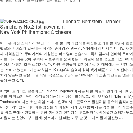
Leonard Bernstein - Mahler
Symphony No.2 1st movement
New York Philharmonic Orchestra
이 곡은 매칭 스피커가 ‘유닛 1개’라는 물리학의 법칙을 뒤집는 소리를 들려줬다. 초반 
첼로와 베이스가 일궈내는 저역의 존재감과 원근감, 약음에서의 미세한 디테일 재현
과 대역밸런스, 투티에서의 거침없는 터트림과 분출까지. 특히 팀파니 연타와 투티에
서는 어디 다른 곳에 우퍼나 서브우퍼를 숨겨놓은 게 아닐까 싶을 정도로 최소 3웨이 
이상의 대형기 같은 소리가 났다. 다만, 금관들이 일제히 가세한 대목에서는 약간 ‘쏘
는’ 소리가 났는데, 이는 파워앰프 ‘Kaluga’의 출력이 워낙 셌기 때문으로 보여진다. 기
회가 닿는다면 같은 곡을 직열3극관으로 구동되는 10W 내외의 소출력 진공관 앰프에 
물려 듣고 싶다.
이밖에 브라이언 브롬버그의 ‘Come Together’에서는 마른 하늘에 번개가 내리치듯 
우드 베이스의 온갖 아티큘레이션이 생생히 드러났고, 쳇 앳킨스의 ‘Life In My 
Treehouse’에서는 초반 차임 소리가 왼쪽에서 오른쪽으로 물결처럼 유유히 움직이는 
대목이 기막혔다. 에이비슨 앙상블의 ‘비발디 사계 중 여름’에서는 각종 현악기의 연주
를 바로 앞에서 관찰하는 듯한 생생함과 현장감이 두드러졌다. 바이올린 소리가 부드
러울 때는 한없이 부드럽게, 쇳소리가 날 때는 아주 날 것 그대로 들려 감탄했다. 