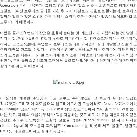
Generator) 등이 사용된다. 그리고 위칭 증폭된 펄스 신호는 최종적으로 커패시터와 
코일로 이뤄진 로우패스 필터를 거친 후 다시 아날로그 신호로 변환되는데, 로우패스 
필터가 필요한 것은 스위칭 증폭 원리상 스위칭 주파수 자체가 일종의 노이즈라 할 초
고주파이기 때문이다. 
어쨌든 클래스D 앰프의 장점은 효율이 높다는 것, 제조단가가 저렴하다는 것, 발열이 
적다는 것, 파워서플라이 전압이 낮아도 작동한다는 것, 전력소모가 적다는 것 등이다. 
하지만 단점도 있는데, 무엇보다 로우패스 필터를 거치면서 원래 아날로그 신호의 고
주파 대역을 건드릴 수 있다는 위험이 상존한다. 특히 스피커는 주파수에 따라 임피던
스가 요동을 치는데, 이러한 스피커에 물려 있는 파워앰프에서는 이 문제가 더욱 심각
해진다. 흔히 클래스D 앰프가 고역에서 롤오프가 일어나거나 심지어 가청대역대까지 
잘라먹는 것도 이 때문이다.  
이 문제를 해결한 주인공이 바로 브루노 푸제이였고, 그 회로가 위에서 언급한 
‘UcD’였다. 그리고 이 회로를 더욱 업그레이드시킨 모듈이 바로 ‘Ncore NC1200’이었
다. ‘Kaluga’ 앰프의 대역 폭이 50kHz 이상인 것도, 2옴에서 최대 출력 1200W를 뿜어
내는 것도, 이 때의 효율이 무려 93%를 자랑하는 것도 바로 이 모듈 덕분이다. 이같은 
평탄한 주파수 응답특성과 고출력, 고효율 덕분에 ‘Ncore NC1200’은 세타 디지털
(Theta Digital)의 모노블럭 파워앰프 ‘Prometheus’를 비롯해 제프 롤랜드, 벨칸토, 
NAD 등 타 브랜드에서도 즐겨 사용됐다. 