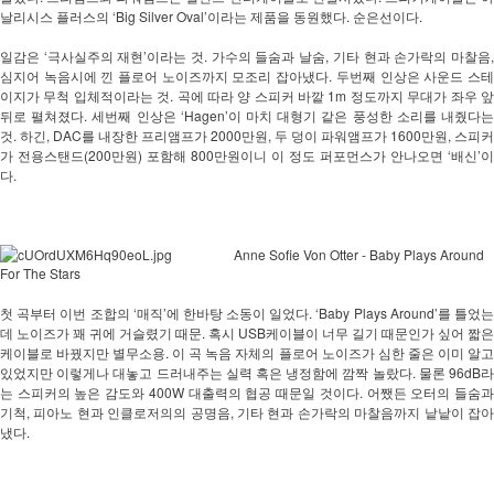
날리시스 플러스의 ‘Big Silver Oval’이라는 제품을 동원했다. 순은선이다. 
일감은 ‘극사실주의 재현’이라는 것. 가수의 들숨과 날숨, 기타 현과 손가락의 마찰음, 
심지어 녹음시에 낀 플로어 노이즈까지 모조리 잡아냈다. 두번째 인상은 사운드 스테
이지가 무척 입체적이라는 것. 곡에 따라 양 스피커 바깥 1m 정도까지 무대가 좌우 앞
뒤로 펼쳐졌다. 세번째 인상은 ‘Hagen’이 마치 대형기 같은 풍성한 소리를 내줬다는 
것. 하긴, DAC를 내장한 프리앰프가 2000만원, 두 덩이 파워앰프가 1600만원, 스피커
가 전용스탠드(200만원) 포함해 800만원이니 이 정도 퍼포먼스가 안나오면 ‘배신’이
다. 
Anne Sofie Von Otter - Baby Plays Around
For The Stars
첫 곡부터 이번 조합의 ‘매직’에 한바탕 소동이 일었다. ‘Baby Plays Around’를 틀었는
데 노이즈가 꽤 귀에 거슬렸기 때문. 혹시 USB케이블이 너무 길기 때문인가 싶어 짧은 
케이블로 바꿨지만 별무소용. 이 곡 녹음 자체의 플로어 노이즈가 심한 줄은 이미 알고 
있었지만 이렇게나 대놓고 드러내주는 실력 혹은 냉정함에 깜짝 놀랐다. 물론 96dB라
는 스피커의 높은 감도와 400W 대출력의 협공 때문일 것이다. 어쨌든 오터의 들숨과 
기척, 피아노 현과 인클로저의의 공명음, 기타 현과 손가락의 마찰음까지 낱낱이 잡아
냈다. 