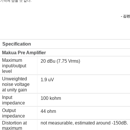
기억에 남을 것 같다.
- 김편
Specification
Makua Pre Amplifier
Maximum 
20 dBu (7.75 Vrms)
input/output 
level
Unweighted 
1.9 uV
noise voltage 
at unity gain
Input 
100 kohm
impedance
Output 
44 ohm
impedance
Distortion at
not measurable, estimated around -150dB.
maximum