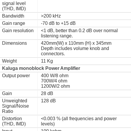
signal level
(THD, IMD)
Bandwidth
>200 kHz
Gain range
-70 dB to +15 dB
Gain resolution
<1 dB, better than 0.2 dB over normal
listening range.
Dimensions
420mm(W) x 110mm (H) x 345mm
Depth includes volume knob and
connectors.
Weight
11 Kg
Kaluga monoblock Power Amplifier
Output power
400 W/8 ohm
700W/4 ohm
1200W/2 ohm
Gain
28 dB
Unweighted
128 dB
Signal/Noise
Ratio
Distortion
<0.003 % (all frequencies and power
(THD, IMD)
levels)