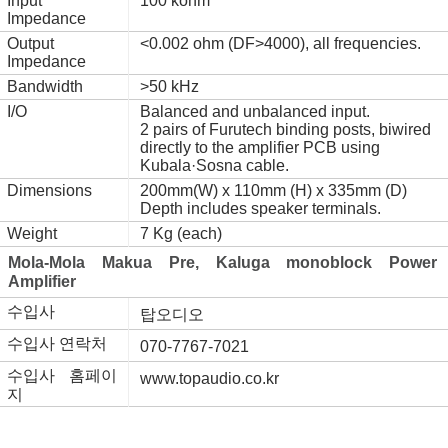
Input
100 kohm
Impedance
Output
<0.002 ohm (DF>4000), all frequencies.
Impedance
Bandwidth
>50 kHz
I/O
Balanced and unbalanced input.
2 pairs of Furutech binding posts, biwired
directly to the amplifier PCB using
Kubala·Sosna cable.
Dimensions
200mm(W) x 110mm (H) x 335mm (D)
Depth includes speaker terminals.
Weight
7 Kg (each)
Mola-Mola Makua Pre, Kaluga monoblock Power 
Amplifier
수입사
탑오디오
수입사 연락처
070-7767-7021
수입사 홈페이
www.topaudio.co.kr
지