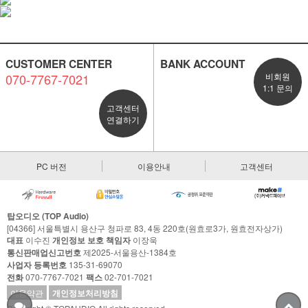
CUSTOMER CENTER
BANK ACCOUNT
070-7767-7021
비회원
1:1 문의
고객센터
연결하기
PC 버전
이용안내
고객센터
탑오디오 (TOP Audio)
[04366] 서울특별시 용산구 청파로 83, 4동 220호(원효로3가, 원효전자상가)
대표
이수진
개인정보 보호 책임자
이장욱
통신판매업신고번호
제2025-서울용산-1384호
사업자 등록번호
135-31-69070
전화
070-7767-7021
팩스
02-701-7021
이용약관
개인정보처리방침