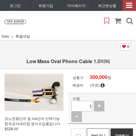
로그인
회원가입
마이페이지
최근본상품
Sale
특별세일
0
Low Mass Oval Phono Cable 1.5미터
300,000
상품가
원
배송비
(무료)
수량
포노전용단자 및 rca단자 선택가능
한국공식대리점 정식수입품입니다
$528.00
장바구니
구매하기