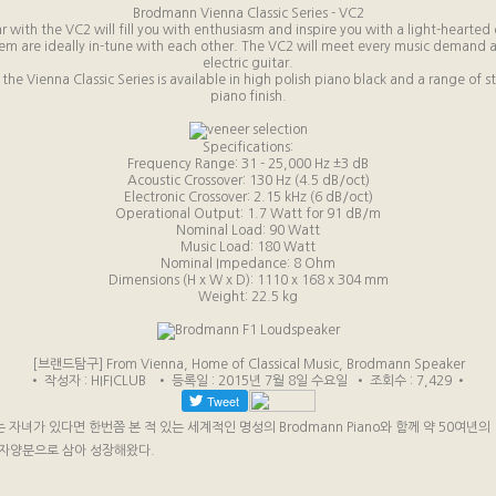
Brodmann Vienna Classic Series - VC2
r with the VC2 will fill you with enthusiasm and inspire you with a light-hearte
stem are ideally in-tune with each other. The VC2 will meet every music demand an
electric guitar.
 the Vienna Classic Series is available in high polish piano black and a range of s
piano finish.
Specifications:
Frequency Range: 31 - 25,000 Hz ±3 dB
Acoustic Crossover: 130 Hz (4.5 dB/oct)
Electronic Crossover: 2.15 kHz (6 dB/oct)
Operational Output: 1.7 Watt for 91 dB/m
Nominal Load: 90 Watt
Music Load: 180 Watt
Nominal Impedance: 8 Ohm
Dimensions (H x W x D): 1110 x 168 x 304 mm
Weight: 22.5 kg
[브랜드탐구] From Vienna, Home of Classical Music, Brodmann Speaker
• 작성자 : HIFICLUB • 등록일 : 2015년 7월 8일 수요일 • 조회수 : 7,429 •
는 자녀가 있다면 한번쯤 본 적 있는 세계적인 명성의 Brodmann Piano와 함께 약 50여년의
 자양분으로 삼아 성장해왔다.