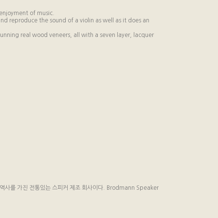
d enjoyment of music.
d reproduce the sound of a violin as well as it does an
tunning real wood veneers, all with a seven layer, lacquer
 역사를 가진 전통있는 스피커 제조 회사이다. Brodmann Speaker