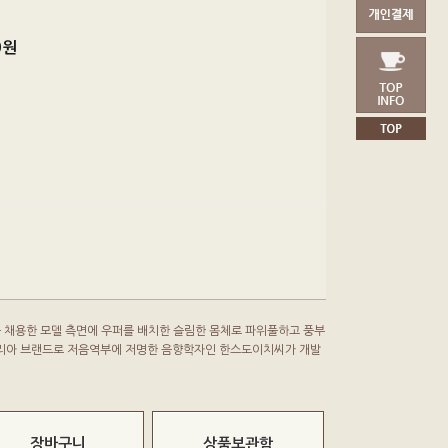
0
원
네이터를 채용한 모델 측면에 우퍼를 배치한 슬림한 몸체로 파위풀하고 풍부
리아 브랜드로 저음역부에 저명한 음향학자인 한스도이치씨가 개발
장바구니
상품보관함