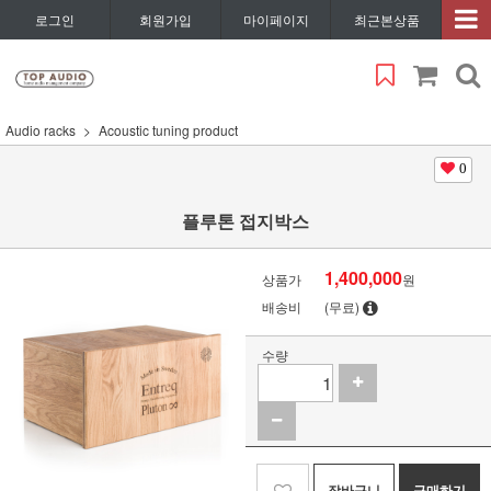
로그인
회원가입
마이페이지
최근본상품
Audio racks
Acoustic tuning product
0
플루톤 접지박스
1,400,000
상품가
원
배송비
(무료)
수량
장바구니
구매하기