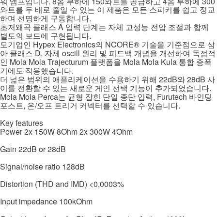
. 8
150
4
300
워 앰프입니다
옴 부하에
와트를 공급하고
옴 부하에
와트를 두 배로 줄일 수 있는 이 제품은 모든 스피커를 쉽고 정교
.
하며 선명하게 구동합니다
A
초저왜곡 클래스
입력 단계는 자체 고성능 전압 조절과 함께
.
별도의 보드에 구현됩니다
Hypex Electronics
NCORE®
모기업인
의
기술을 기준점으로 삼
D,
oscill
아 클래스
자체
원리 및 피드백 개념을 개선하여 독점적
Mola Mola Trajecturum
Mola Mola Kula
인
플랫폼을
통합 증폭
.
기에도 적용했습니다
22dB
28dB
더 넓은 범위의 애플리케이션을 수용하기 위해
와
사
.
이를 전환할 수 있는 새로운 게인 선택 기능이 추가되었습니다
Mola Mola Perca
, Furutech
는 균형 잡힌 단일 종단 입력
바인딩
,
/
.
포스트
온
오프 트리거 커넥터를 선택할 수 있습니다
Key features
Power 2x 150W 8Ohm 2x 300W 4Ohm
Gain 22dB or 28dB
Signal/noise ratio 128dB
Distortion (THD and IMD) <0,0003%
Input impedance 100kOhm