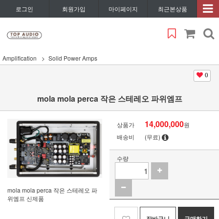
로그인
회원가입
마이페이지
최근본상품
Amplification
Solid Power Amps
0
mola mola perca 작은 스테레오 파위엠프
14,000,000
상품가
원
배송비
(무료)
수량
mola mola perca 작은 스테레오 파
위엠프 신제품
장바구니
구매하기