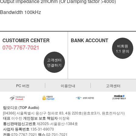
Output impedance 2mOhm (Or Damping factor >4000)
Bandwidth 100kHz
CUSTOMER CENTER
BANK ACCOUNT
070-7767-7021
비회원
1:1 문의
고객센터
연결하기
PC 버전
이용안내
고객센터
탑오디오 (TOP Audio)
[04366] 서울특별시 용산구 청파로 83, 4동 220호(원효로3가, 원효전자상가)
대표
이수진
개인정보 보호 책임자
이장욱
통신판매업신고번호
제2025-서울용산-1384호
사업자 등록번호
135-31-69070
전화
070-7767-7021
팩스
02-701-7021