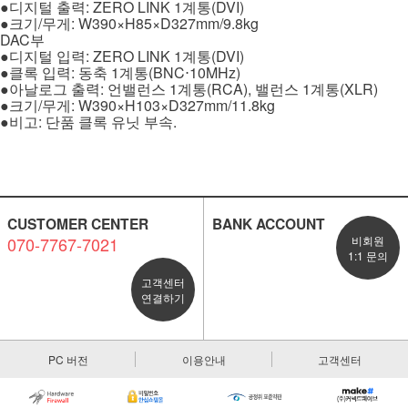
: ZERO LINK 1
(DVI)
●
디지털 출력
계통
/
: W390×H85×D327mm/9.8kg
●
크기
무게
DAC
부
: ZERO LINK 1
(DVI)
●
디지털 입력
계통
:
1
(BNC
10MHz)
●
클록 입력
동축
계통
⋅
:
1
(RCA),
1
(XLR)
●
아날로그 출력
언밸런스
계통
밸런스
계통
/
: W390×H103×D327mm/11.8kg
●
크기
무게
:
.
●
비고
단품 클록 유닛 부속
CUSTOMER CENTER
BANK ACCOUNT
070-7767-7021
비회원
1:1 문의
고객센터
연결하기
PC 버전
이용안내
고객센터