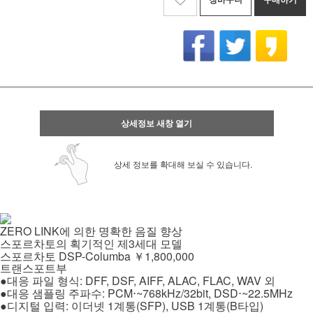
상세정보 새창 열기
상세 정보를 확대해 보실 수 있습니다.
ZERO LINK
에 의한 명확한 음질 향상
3
스포르차토의 획기적인 제
세대 모델
DSP-Columba
1,800,000
스포르차토
￥
트랜스포트부
: DFF, DSF, AIFF, ALAC, FLAC, WAV
●
대응 파일 형식
외
: PCM
~768kHz/32bit, DSD
~22.5MHz
●
대응 샘플링 주파수
⋅
⋅
:
1
(SFP), USB 1
(B
)
●
디지털 입력
이더넷
계통
계통
타입