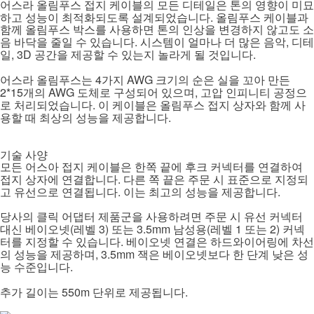
어스라 올림푸스 접지 케이블의 모든 디테일은 톤의 영향이 미묘
.
하고 성능이 최적화되도록 설계되었습니다
올림푸스 케이블과
함께 올림푸스 박스를 사용하면 톤의 인상을 변경하지 않고도 소
.
,
음 바닥을 줄일 수 있습니다
시스템이 얼마나 더 많은 음악
디테
, 3D
.
일
공간을 제공할 수 있는지 놀라게 될 것입니다
4
AWG
어스라 올림푸스는
가지
크기의 순은 실을 꼬아 만든
2*15
AWG
,
개의
도체로 구성되어 있으며
고압 인피니티 공정으
.
로 처리되었습니다
이 케이블은 올림푸스 접지 상자와 함께 사
.
용할 때 최상의 성능을 제공합니다
기술 사양
모든 어스아 접지 케이블은 한쪽 끝에 후크 커넥터를 연결하여
.
접지 상자에 연결합니다
다른 쪽 끝은 주문 시 표준으로 지정되
.
.
고 유선으로 연결됩니다
이는 최고의 성능을 제공합니다
당사의 클릭 어댑터 제품군을 사용하려면 주문 시 유선 커넥터
(
3)
3.5mm
(
1
2)
대신 베이오넷
레벨
또는
남성용
레벨
또는
커넥
.
터를 지정할 수 있습니다
베이오넷 연결은 하드와이어링에 차선
, 3.5mm
의 성능을 제공하며
잭은 베이오넷보다 한 단계 낮은 성
.
능 수준입니다
550m
.
추가 길이는
단위로 제공됩니다