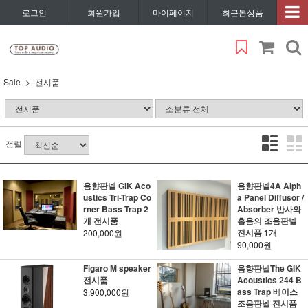
로그인
회원가입
마이페이지
최근본상품
Sale
전시품
정렬
음향판넬 GIK Aco
음향판넬4A Alph
ustics Tri-Trap Co
a Panel Diffusor /
rner Bass Trap 2
Absorber 반사와
개 전시품
흡음의 조음판넬
전시품 1개
200,000원
90,000원
Figaro M speaker
음향판넬The GIK
전시품
Acoustics 244 B
ass Trap 베이스
3,900,000원
조음판넬 전시품